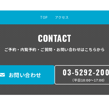
識別符合（当該情報単体から特定の個人を識別できるものとして関係法
、番号、記号その他の符合をいいます）が 含まれるもの
報等の種類
TOP
アクセス
し込み・締結等に必要な情報として、お客さまのお名前・住所・生年
状態・職業等をご提供いただいており、当社が提供 する各種サービス
報のご提供をお願いする場合があります。
CONTACT
手続きの内容により、個人番号をご提供いただく場合があります。個
人情報については、「行政手続における特定の個人を識別するための
る法律」（以下、番号法といいます）等に従い、厳格な安全管理措置
ご予約・内覧予約・ご質問・お問い合わせはこちらから
報等の取得方法
書・契約書により、お客さまに関する情報を取得いたします。
03-5292-20
の情報の取得にあたっては、個人情報の保護に 関する法律・その他法
お問い合わせ
な方法で行なうこととします。
定個人情報については、所定の申告書等により取得いたします。
（平日10:00〜17:00）
報等の利用目的
お客さまに関する情報を、必要に応じ、以下の目的で利用させていた
約の履行、継続・維持管理
）不動産賃貸借契約の履行等
プ子会社・提携会社を含む各種商品・サービスのご案内・提供、ご契