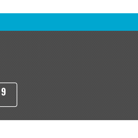
令で定めら
月日・性
に関連し、
人番号およ
番号の利用
を設けてお
09
令等に照ら
だきます。
約の維持管