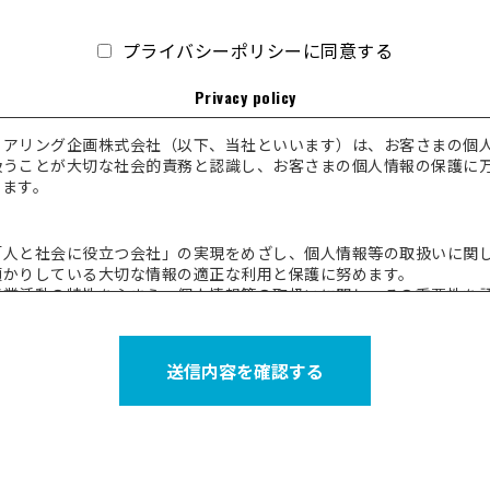
プライバシーポリシーに同意する
Privacy policy
ェアリング企画株式会社（以下、当社といいます）は、お客さまの個
扱うことが大切な社会的責務と認識し、お客さまの個人情報の保護に
ります。
「人と社会に役立つ会社」の実現をめざし、個人情報等の取扱いに関
預かりしている大切な情報の適正な利用と保護に努めます。
事業活動の特性をふまえ、個人情報等の取扱いに関し、その重要性を
人情報等の管理態勢の改善に努めます。
お客さまからの個人情報の取扱いに関するお問い合わせおよびお申し
かつ迅速に対応することに努めます。
送信内容を確認する
「個人情報の保護に関する法律」等の関係法令等を遵守いたします。
報の定義
、個人情報を個人に関する情報で以下のいずれかに該当するものと定
情報に含まれるお名前、生年月日等により個人を特定できるもの