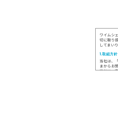
ワイムシ
切に取り
してまい
1.取組方針
当社は、
まからお
当社は、
続的な個
当社は、
て、適切
当社は、
2.個人情
当社では
す。
(1)当該