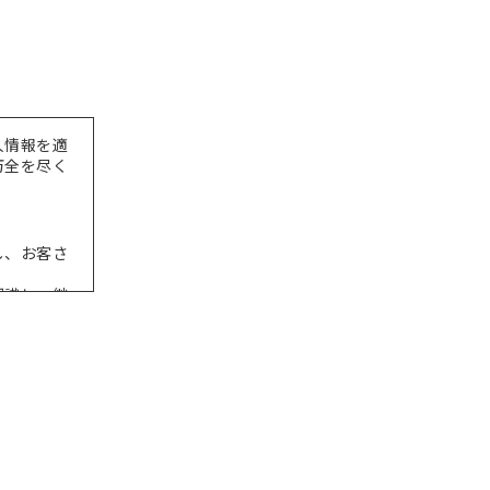
人情報を適
万全を尽く
し、お客さ
認識し、継
出につい
義していま