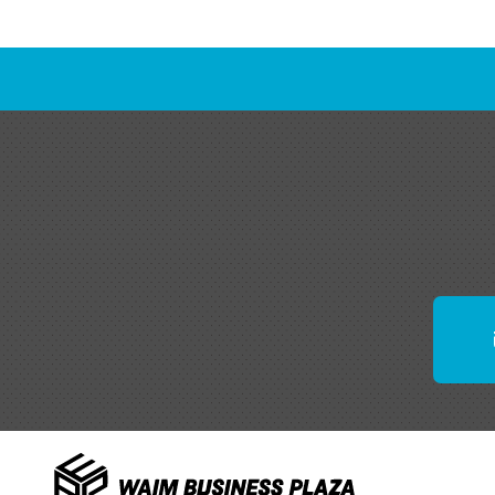
(2)個人
れた文字
3.個人情
契約の申
別・健康
必要な情
また、お
び特定個
等に関す
ります。
4.個人情
主に申込
お客さま
し、適正
なお、特
5.個人情
当社は、
・各種契
（具体例
・グルー