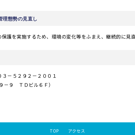
び管理態勢の見直し
の保護を実施するため、環境の変化等をふまえ、継続的に見
 ０３－５２９２－２００１
２９－９ ＴＤビル６Ｆ）
TOP
アクセス