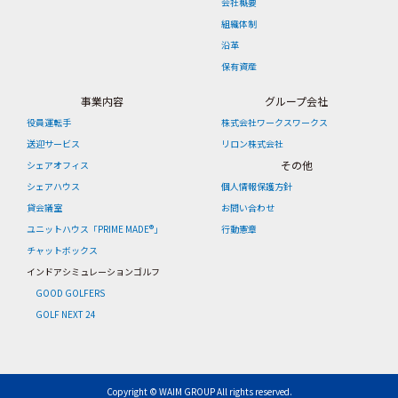
会社概要
組織体制
沿革
保有資産
事業内容
グループ会社
役員運転手
株式会社ワークスワークス
送迎サービス
リロン株式会社
その他
シェアオフィス
シェアハウス
個人情報保護方針
貸会議室
お問い合わせ
ユニットハウス「PRIME MADE®」
行動憲章
チャットボックス
インドアシミュレーションゴルフ
GOOD GOLFERS
GOLF NEXT 24
Copyright © WAIM GROUP All rights reserved.