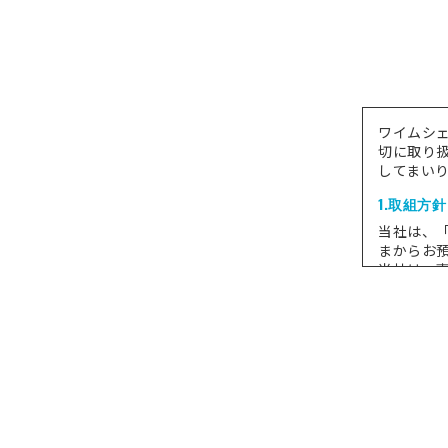
ワイムシ
切に取り
してまい
1.取組方針
当社は、
まからお
当社は、
続的な個
当社は、
て、適切
当社は、
2.個人情
当社では
す。
(1)当該