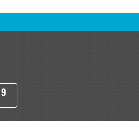
令で定めら
月日・性
に関連し、
人番号およ
番号の利用
を設けてお
09
令等に照ら
だきます。
約の維持管