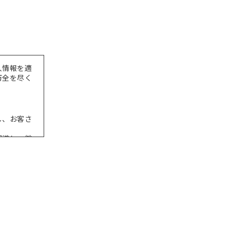
人情報を適
万全を尽く
し、お客さ
認識し、継
出につい
義していま