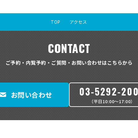
識別符合（当該情報単体から特定の個人を識別できるものとして関係法
、番号、記号その他の符合をいいます）が 含まれるもの
報等の種類
TOP
アクセス
し込み・締結等に必要な情報として、お客さまのお名前・住所・生年
状態・職業等をご提供いただいており、当社が提供 する各種サービス
報のご提供をお願いする場合があります。
CONTACT
手続きの内容により、個人番号をご提供いただく場合があります。個
人情報については、「行政手続における特定の個人を識別するための
る法律」（以下、番号法といいます）等に従い、厳格な安全管理措置
ご予約・内覧予約・ご質問・お問い合わせはこちらから
報等の取得方法
書・契約書により、お客さまに関する情報を取得いたします。
03-5292-20
の情報の取得にあたっては、個人情報の保護に 関する法律・その他法
お問い合わせ
な方法で行なうこととします。
定個人情報については、所定の申告書等により取得いたします。
（平日10:00〜17:00）
報等の利用目的
お客さまに関する情報を、必要に応じ、以下の目的で利用させていた
約の履行、継続・維持管理
）不動産賃貸借契約の履行等
プ子会社・提携会社を含む各種商品・サービスのご案内・提供、ご契