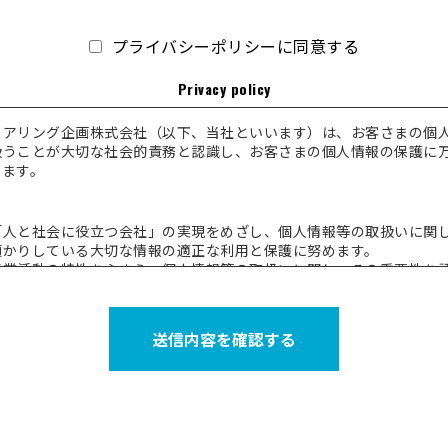
プライバシーポリシーに同意する
Privacy policy
ェアリング企画株式会社（以下、当社といいます）は、お客さまの個
扱うことが大切な社会的責務と認識し、お客さまの個人情報の保護に
ります。
「人と社会に役立つ会社」の実現をめざし、個人情報等の取扱いに関
預かりしている大切な情報の適正な利用と保護に努めます。
事業活動の特性をふまえ、個人情報等の取扱いに関し、その重要性を
人情報等の管理態勢の改善に努めます。
お客さまからの個人情報の取扱いに関するお問い合わせおよびお申し
かつ迅速に対応することに努めます。
送信内容を確認する
「個人情報の保護に関する法律」等の関係法令等を遵守いたします。
報の定義
、個人情報を個人に関する情報で以下のいずれかに該当するものと定
情報に含まれるお名前、生年月日等により個人を特定できるもの