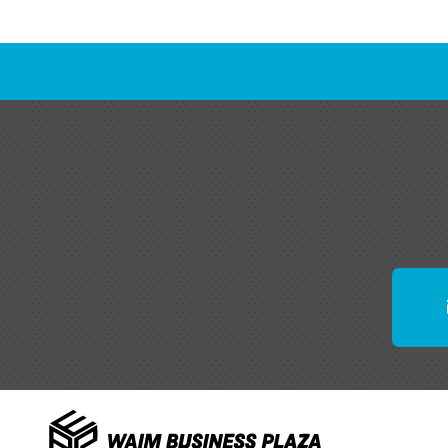
(2)個人
れた文字
3.個人情
契約の申
別・健康
必要な情
また、お
び特定個
等に関す
ります。
4.個人情
主に申込
お客さま
し、適正
なお、特
5.個人情
当社は、
・各種契
（具体例
・グルー