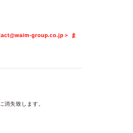
im-group.co.jp＞ ま
。
に消失致します。