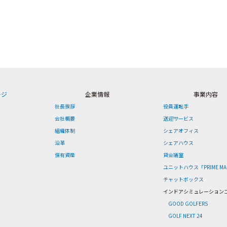
ージ
企業情報
事業内容
社長挨拶
役員運転手
会社概要
送迎サービス
組織体制
シェアオフィス
沿革
シェアハウス
保有資産
貸会議室
ユニットハウス「PRIME MA
チャットボックス
インドアシミュレーション
GOOD GOLFERS
GOLF NEXT 24