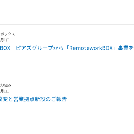
トボックス
4月1日
TBOX ピアズグループから「RemoteworkBOX」事業
取り組み
4月1日
改変と営業拠点新設のご報告