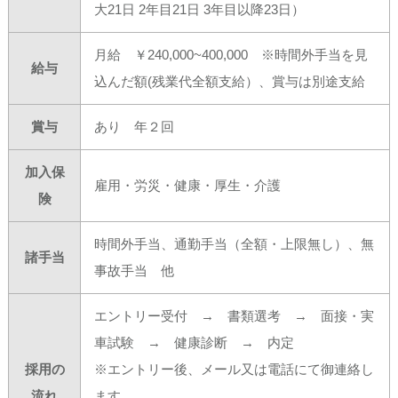
大21日 2年目21日 3年目以降23日）
月給 ￥240,000~400,000 ※時間外手当を見
給与
込んだ額(残業代全額支給）、賞与は別途支給
賞与
あり 年２回
加入保
雇用・労災・健康・厚生・介護
険
時間外手当、通勤手当（全額・上限無し）、無
諸手当
事故手当 他
エントリー受付 → 書類選考 → 面接・実
車試験 → 健康診断 → 内定
採用の
※エントリー後、メール又は電話にて御連絡し
流れ
ます