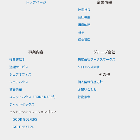
企業情報
トップページ
社長挨拶
会社概要
組織体制
沿革
保有資産
事業内容
グループ会社
役員運転手
株式会社ワークスワークス
送迎サービス
リロン株式会社
その他
シェアオフィス
シェアハウス
個人情報保護方針
貸会議室
お問い合わせ
ユニットハウス「PRIME MADE®」
行動憲章
チャットボックス
インドアシミュレーションゴルフ
GOOD GOLFERS
GOLF NEXT 24