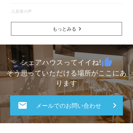
入居者の声
chevron_right
もっとみる
thumb_up
シェアハウスってイイね!
そう思っていただける場所がここにあ
ります
local_post_office
keyboard_arrow_right
メールでのお問い合わせ