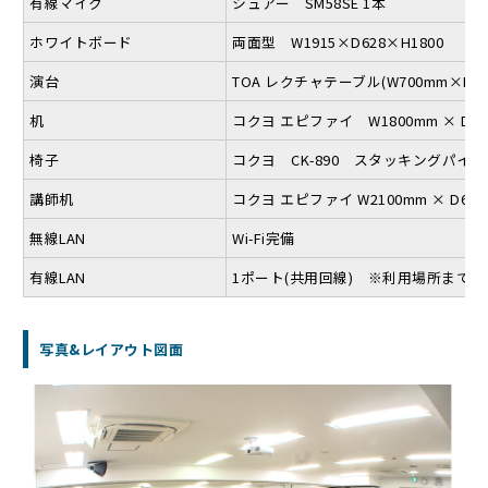
有線マイク
シュアー SM58SE 1本
ホワイトボード
両面型 W1915×D628×H1800
演台
TOA レクチャテーブル(W700mm×D6
机
コクヨ エピファイ W1800mm × D45
椅子
コクヨ CK-890 スタッキングパイ
講師机
コクヨ エピファイ W2100mm × D60
無線LAN
Wi-Fi完備
有線LAN
1ポート(共用回線) ※利用場所までの
写真&レイアウト図面