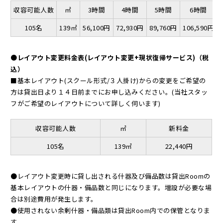
収容可能人数
㎡
3時間
4時間
5時間
6時間
105名
139㎡
56,100円
72,930円
89,760円
106,590円
●レイアウト変更料金表(レイアウト変更+現状復帰サービス)（税
込）
■基本レイアウト(スクール形式/３人掛け)からの変更をご希望の
方は貸出日より１４日前までにお申し込みください。(当社スタッ
フがご希望のレイアウトについて詳しく伺います)
収容可能人数
㎡
新料金
105名
139㎡
22,440円
●レイアウト変更時に貸し出される什器及び備品数は貸出Roomの
基本レイアウトの什器・備品数と同じになります。増設が必要な場
合は別途費用が発生します。
●使用されない余剰什器・備品類は貸出Room内での保管となりま
す。