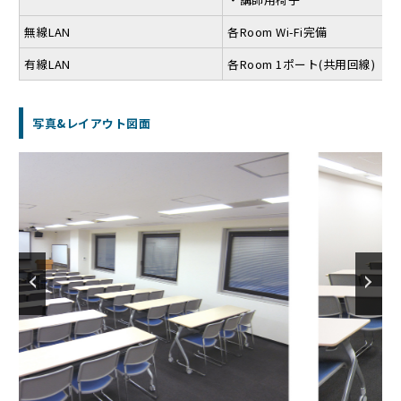
無線LAN
各Room Wi-Fi完備
有線LAN
各Room 1ポート(共用回線)
写真&レイアウト図面