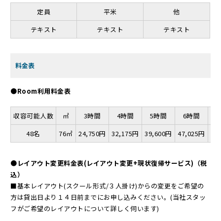
定員
平米
他
テキスト
テキスト
テキスト
料金表
●Room利用料金表
収容可能人数
㎡
3時間
4時間
5時間
6時間
48名
76㎡
24,750円
32,175円
39,600円
47,025円
53
●レイアウト変更料金表(レイアウト変更+現状復帰サービス)（税
込）
■基本レイアウト(スクール形式/３人掛け)からの変更をご希望の
方は貸出日より１４日前までにお申し込みください。(当社スタッ
フがご希望のレイアウトについて詳しく伺います)