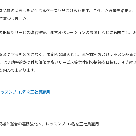
ス品質のばらつきが生じるケースも見受けられます。こうした背景を踏まえ、
位置づけました。
の把握やサービス改善提案、運営オペレーションの最適化などにも関与し、
を変更するものではなく、限定的な導入とし、運営体制およびレッスン品質
、より効率的かつ付加価値の高いサービス提供体制の構築を目指し、引き続
り組んでまいります。
、レッスンプロ2名を正社員雇用
T 24 現場と運営の連携強化へ、レッスンプロ2名を正社員雇用