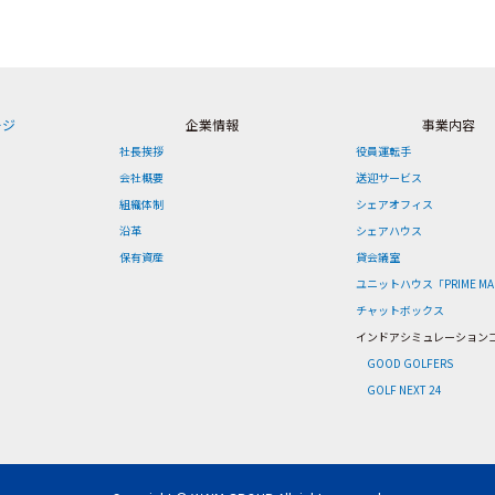
ージ
企業情報
事業内容
社長挨拶
役員運転手
会社概要
送迎サービス
組織体制
シェアオフィス
沿革
シェアハウス
保有資産
貸会議室
ユニットハウス「PRIME MA
チャットボックス
インドアシミュレーション
GOOD GOLFERS
GOLF NEXT 24