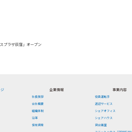
クスプラザ荻窪」オープン
ージ
企業情報
事業内容
社長挨拶
役員運転手
会社概要
送迎サービス
組織体制
シェアオフィス
沿革
シェアハウス
保有資産
貸会議室
ユニットハウス「PRIME MA