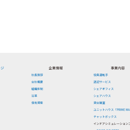
ージ
企業情報
事業内容
社長挨拶
役員運転手
会社概要
送迎サービス
組織体制
シェアオフィス
沿革
シェアハウス
保有資産
貸会議室
ユニットハウス「PRIME MA
チャットボックス
インドアシミュレーション