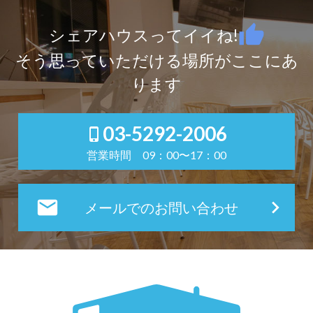
thumb_up
シェアハウスってイイね!
そう思っていただける場所がここにあ
ります
03-5292-2006
phone_iphone
営業時間 09：00〜17：00
local_post_office
keyboard_arrow_right
メールでのお問い合わせ